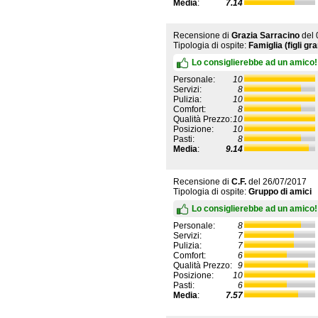
Media
:
7.14
Recensione di
Grazia Sarracino
del
Tipologia di ospite:
Famiglia (figli gra
Lo consiglierebbe ad un amico!
Personale:
10
Servizi:
8
Pulizia:
10
Comfort:
8
Qualità Prezzo:
10
Posizione:
10
Pasti:
8
Media
:
9.14
Recensione di
C.F.
del
26/07/2017
Tipologia di ospite:
Gruppo di amici
Lo consiglierebbe ad un amico!
Personale:
8
Servizi:
7
Pulizia:
7
Comfort:
6
Qualità Prezzo:
9
Posizione:
10
Pasti:
6
Media
:
7.57