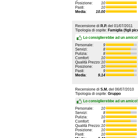
Posizione:
10
Pasti:
10
Media
:
10.00
Recensione di
R.P.
del
01/07/2011
Tipologia di ospite:
Famiglia (figli pic
Lo consiglierebbe ad un amico!
Personale:
9
Servizi:
8
Pulizia:
8
Comfort:
10
Qualità Prezzo:
10
Posizione:
10
Pasti:
9
Media
:
9.14
Recensione di
S.M.
del
06/07/2010
Tipologia di ospite:
Gruppo
Lo consiglierebbe ad un amico!
Personale:
10
Servizi:
8
Pulizia:
10
Comfort:
8
Qualità Prezzo:
10
Posizione:
10
Pasti:
10