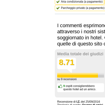
Aria condizionata (a pagamento)
Parcheggio privato (a pagamento)
I commenti esprimono 
attraverso i nostri s
soggiornato in hotel
quelle di questo sit
Media totale dei giudizi
8.71
su
9
recensioni
9
ospiti consiglierebbero
questo hotel ad un amico.
Recensione di
I.Z.
del
25/09/2016
Tipologia di ospite:
Gruppo di amici