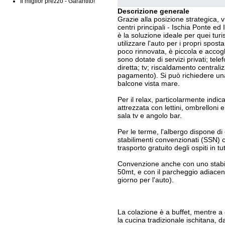
Il miglior prezzo - Garantito!
Descrizione generale
Grazie alla posizione strategica, 
centri principali - Ischia Ponte ed 
è la soluzione ideale per quei turi
utilizzare l'auto per i propri spost
poco rinnovata, è piccola e accog
sono dotate di servizi privati; tel
diretta; tv; riscaldamento centrali
pagamento). Si può richiedere un
balcone vista mare.
Per il relax, particolarmente indi
attrezzata con lettini, ombrelloni
sala tv e angolo bar.
Per le terme, l'albergo dispone di
stabilimenti convenzionati (SSN) c
trasporto gratuito degli ospiti in tu
Convenzione anche con uno stabil
50mt, e con il parcheggio adiacent
giorno per l'auto).
La colazione è a buffet, mentre a 
la cucina tradizionale ischitana, d