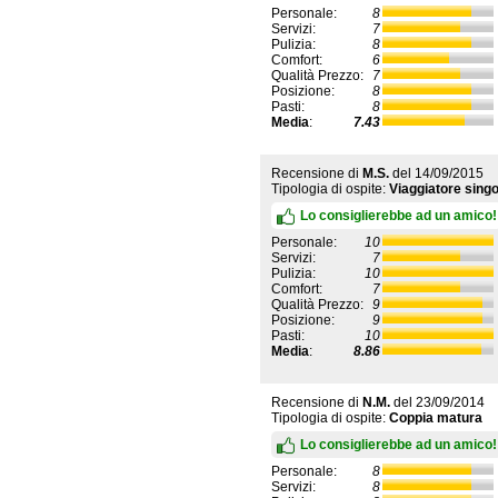
Personale:
8
Servizi:
7
Pulizia:
8
Comfort:
6
Qualità Prezzo:
7
Posizione:
8
Pasti:
8
Media
:
7.43
Recensione di
M.S.
del
14/09/2015
Tipologia di ospite:
Viaggiatore singo
Lo consiglierebbe ad un amico!
Personale:
10
Servizi:
7
Pulizia:
10
Comfort:
7
Qualità Prezzo:
9
Posizione:
9
Pasti:
10
Media
:
8.86
Recensione di
N.M.
del
23/09/2014
Tipologia di ospite:
Coppia matura
Lo consiglierebbe ad un amico!
Personale:
8
Servizi:
8