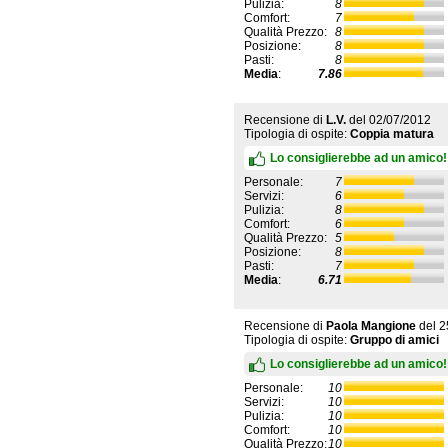
Pulizia:
8
Comfort:
7
Qualità Prezzo:
8
Posizione:
8
Pasti:
8
Media
:
7.86
Recensione di
L.V.
del
02/07/2012
Tipologia di ospite:
Coppia matura
Lo consiglierebbe ad un amico!
Personale:
7
Servizi:
6
Pulizia:
8
Comfort:
6
Qualità Prezzo:
5
Posizione:
8
Pasti:
7
Media
:
6.71
Recensione di
Paola Mangione
del
2
Tipologia di ospite:
Gruppo di amici
Lo consiglierebbe ad un amico!
Personale:
10
Servizi:
10
Pulizia:
10
Comfort:
10
Qualità Prezzo:
10