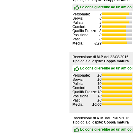
Lo consiglierebbe ad un amico!
Personale:
9
Servizi:
8
Pulizia:
9
Comfort:
8
Qualità Prezzo:
8
Posizione:
8
Pasti:
8
Media
:
8.29
Recensione di
M.P.
del
22/08/2016
Tipologia di ospite:
Coppia matura
Lo consiglierebbe ad un amico!
Personale:
10
Servizi:
10
Pulizia:
10
Comfort:
10
Qualità Prezzo:
10
Posizione:
10
Pasti:
10
Media
:
10.00
Recensione di
R.M.
del
15/07/2016
Tipologia di ospite:
Coppia matura
Lo consiglierebbe ad un amico!